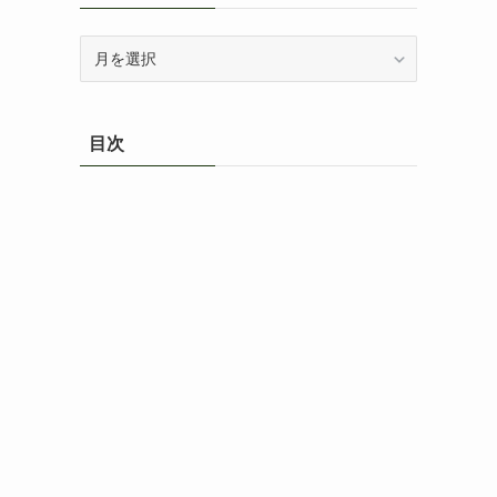
ア
ー
カ
イ
目次
ブ